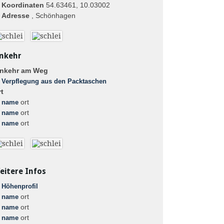
Koordinaten
54.63461, 10.03002
Adresse
, Schönhagen
inkehr
inkehr am Weg
Verpflegung aus den Packtaschen
t
ort
name
ort
name
ort
name
eitere Infos
Höhenprofil
ort
name
ort
name
ort
name