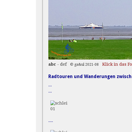
abc
- def
Klick in das F
© ga&ul 2021-08
Radtouren und Wanderungen zwische
...
...
01
....