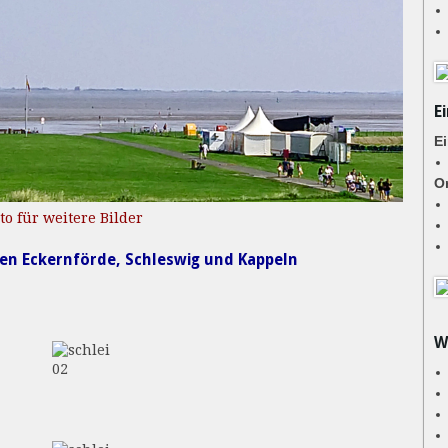
E
E
Or
oto für weitere Bilder
n Eckernförde, Schleswig und Kappeln
W
02